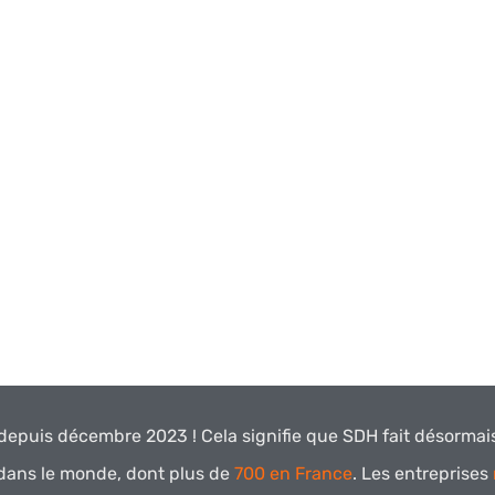
depuis décembre 2023 !
Cela signifie que SDH fait désorma
 dans le monde, dont plus de
700 en France
.
Les entreprises